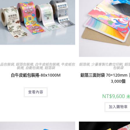
食品包裝袋
,
鋁箔包裝捲
,
白牛皮紙包裝捲
,
牛皮紙包
鋁箔袋
,
少量客製化數位印刷
,
鋁
裝捲
,
自動包裝捲
,
鋁箔袋
包裝袋
白牛皮紙包裝捲-80x1000M
鋁箔三面封袋 70×120m
3,000個
查看內容
NT$
9,600
加入購物車