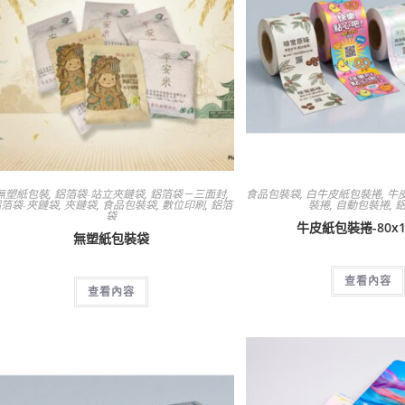
無塑紙包裝
,
鋁箔袋-站立夾鏈袋
,
鋁箔袋－三面封
,
食品包裝袋
,
白牛皮紙包裝捲
,
牛
箔袋-夾鏈袋
,
夾鏈袋
,
食品包裝袋
,
數位印刷
,
鋁箔
裝捲
,
自動包裝捲
,
袋
牛皮紙包裝捲-80x1
無塑紙包裝袋
查看內容
查看內容