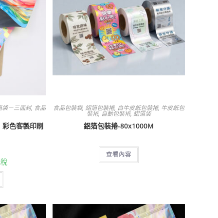
箔袋－三面封
,
食品
食品包裝袋
,
鋁箔包裝捲
,
白牛皮紙包裝捲
,
牛皮紙包
裝捲
,
自動包裝捲
,
鋁箔袋
m｜彩色客製印刷
鋁箔包裝捲-80x1000M
查看內容
未稅